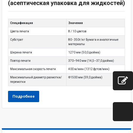
(асептическая упаковка для жидкостей)
Спецификация
Значения
Цвета печати
8 / 10 цветов
Субстрат
80 - 350г/кг Бумага и аналогичные
материалы
Ширина печати
1270 мм (50,0 дюйма)
Повтор печати
370–940 мм (14,5–37,0 дюйма)
Максимальная скорость печати
400 м/мин (1312 футов/мин)
Максимальный диаметр размотки/
Φ1500 мм (59,0 дюйма)
перемотки
Подробнее