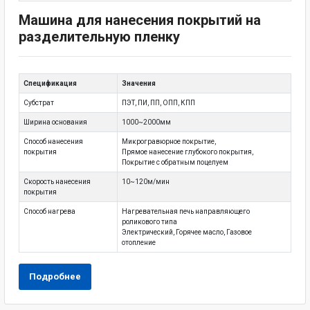
Машина для нанесения покрытий на
разделительную пленку
Спецификация
Значения
Субстрат
ПЭТ, ПИ, ПП, ОПП, КПП
Ширина основания
1000~2000мм
Способ нанесения
Микрогравюрное покрытие,
покрытия
Прямое нанесение глубокого покрытия,
Покрытие с обратным поцелуем
Скорость нанесения
10~120м/мин
покрытия
Способ нагрева
Нагревательная печь направляющего
роликового типа
Электрический, Горячее масло, Газовое
отопление
Подробнее