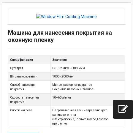
Машина для нанесения покрытия на
оконную пленку
Спецификация
Значения
Субстрат
ПЭТ 22 мкм ~ 188 мкм
Ширина основания
1000~2000мм
Способ нанесения
Микрогравюрное покрытие
покрытия
Покрытие пазовых штампов
Скорость нанесения
10~60м/мин
покрытия
Способ нагрева
Нагревательная печь направляющего
роликового типа
Электрический, Горячее масло, Газовое
отопление